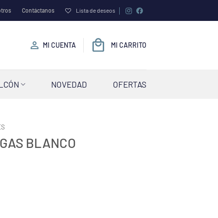
tros
Contáctanos
Lista de deseos
MI CUENTA
MI CARRITO
ALCÓN
NOVEDAD
OFERTAS
ES
EGAS BLANCO