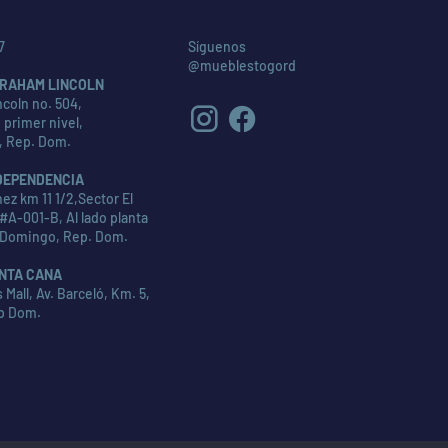
7
Síguenos
@mueblestogord
RAHAM LINCOLN
coln no. 504,
 primer nivel,
, Rep. Dom.
DEPENDENCIA
ez km 11 1/2,Sector El
#A-001-B, Al lado planta
 Domingo, Rep. Dom.
NTA CANA
Mall, Av. Barceló, Km. 5,
p Dom.