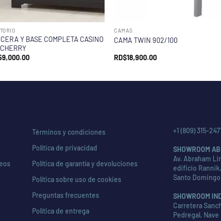
TORIO
CAMAS
CERA Y BASE COMPLETA CASINO
CAMA TWIN 902/100
 CHERRY
59,000.00
RD$
18,900.00
+1 (809) 315-247
Términos y condiciones
s
Política de privacidad
SHOWROOM AB
Av. Abraham Lin
seos
Política de garantía y devoluciones
edificio Rannik,
Santo Domingo
Política sobre uso de cookies
Preguntas frecuentes
SHOWROOM IN
Carretera Sanch
Política de entrega
Pedregal, Nave 