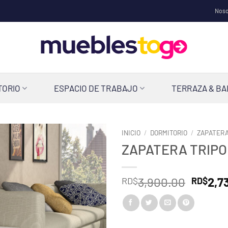
Noso
TORIO
ESPACIO DE TRABAJO
TERRAZA & B
INICIO
/
DORMITORIO
/
ZAPATER
ZAPATERA TRIPO
El
3,900.00
2,7
RD$
RD$
precio
origina
era: