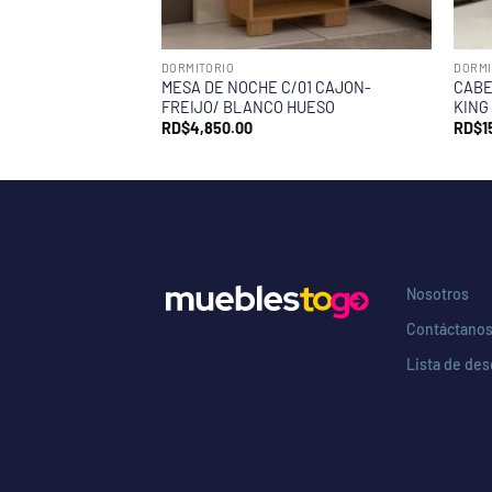
DORMITORIO
DORMI
MESA DE NOCHE C/01 CAJON-
CABE
FREIJO/ BLANCO HUESO
KING
RD$
4,850.00
RD$
1
Nosotros
Contáctano
Lista de de