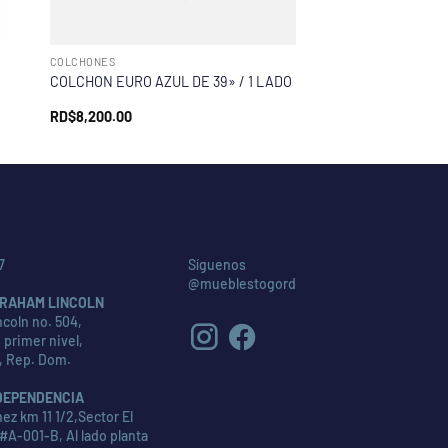
COLCHONES
COLCHON EURO AZUL DE 39» / 1 LADO
RD$
8,200.00
7
Síguenos
@mueblestogord
RAHAM LINCOLN
coln no. 504,
 primer nivel,
, Rep. Dom.
DEPENDENCIA
ez km 11 1/2,Sector El
#A-001-B, Al lado planta