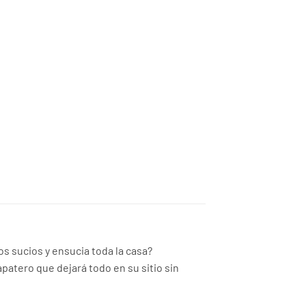
00.00.
RD$2,730.00.
os sucios y ensucia toda la casa?
patero que dejará todo en su sitio sin