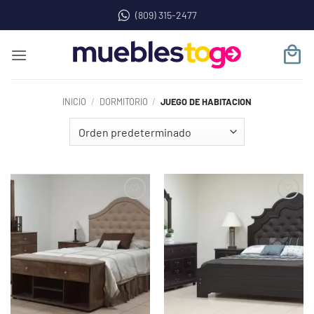
Saltar
(809) 315-2477
al
contenido
INICIO
/
DORMITORIO
/
JUEGO DE HABITACION