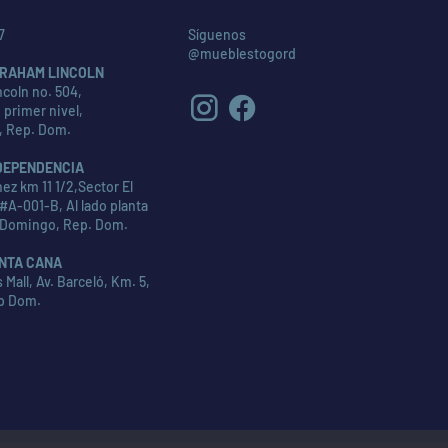
7
Síguenos
@mueblestogord
RAHAM LINCOLN
coln no. 504,
 primer nivel,
, Rep. Dom.
DEPENDENCIA
ez km 11 1/2,Sector El
#A-001-B, Al lado planta
 Domingo, Rep. Dom.
NTA CANA
Mall, Av. Barceló, Km. 5,
p Dom.