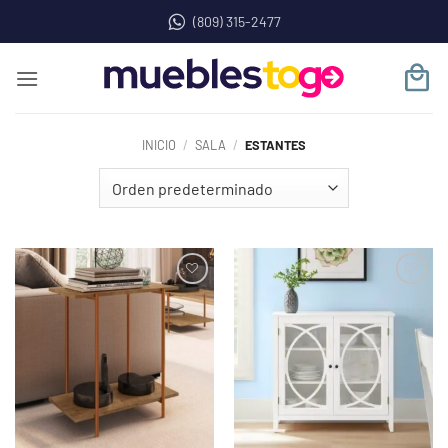
Saltar
(809) 315-2477
al
contenido
INICIO
/
SALA
/
ESTANTES