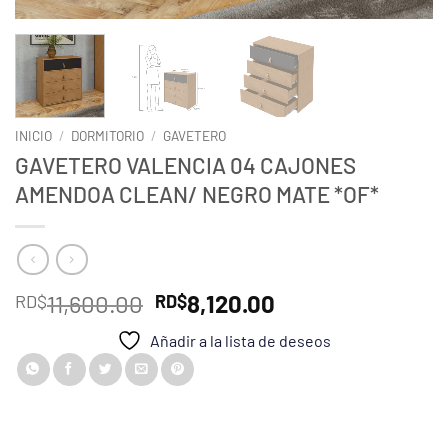
INICIO
/
DORMITORIO
/
GAVETERO
GAVETERO VALENCIA 04 CAJONES
AMENDOA CLEAN/ NEGRO MATE *OF*
El
El
11,600.00
8,120.00
RD$
RD$
precio
precio
Añadir a la lista de deseos
original
actual
era:
es:
RD$11,600.00.
RD$8,120.00.