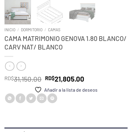
INICIO
/
DORMITORIO
/
CAMAS
CAMA MATRIMONIO GENOVA 1.80 BLANCO/
CARV NAT/ BLANCO
El
El
31,150.00
21,805.00
RD$
RD$
precio
precio
Añadir a la lista de deseos
original
actual
era:
es:
RD$31,150.00.
RD$21,805.00.