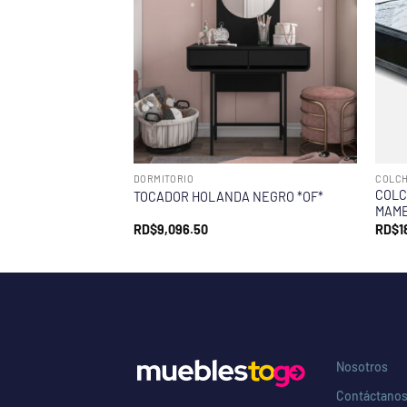
DORMITORIO
COLC
COLC
TOCADOR HOLANDA NEGRO *OF*
MAME
RD$
9,096.50
RD$
1
Nosotros
Contáctano