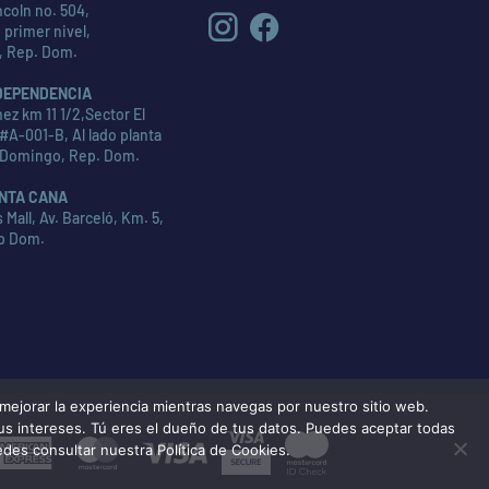
coln no. 504,
 primer nivel,
, Rep. Dom.
DEPENDENCIA
ez km 11 1/2,Sector El
#A-001-B, Al lado planta
 Domingo, Rep. Dom.
NTA CANA
Mall, Av. Barceló, Km. 5,
p Dom.
ejorar la experiencia mientras navegas por nuestro sitio web.
tus intereses. Tú eres el dueño de tus datos. Puedes aceptar todas
American
MasterCard
Visa
edes consultar nuestra Política de Cookies.
Express