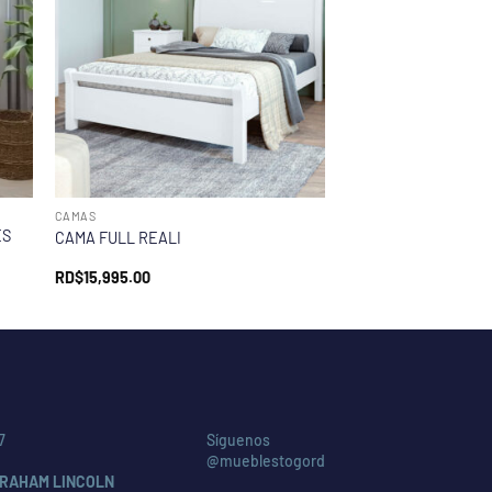
CAMAS
ES
CAMA FULL REALI
RD$
15,995.00
7
Síguenos
@mueblestogord
RAHAM LINCOLN