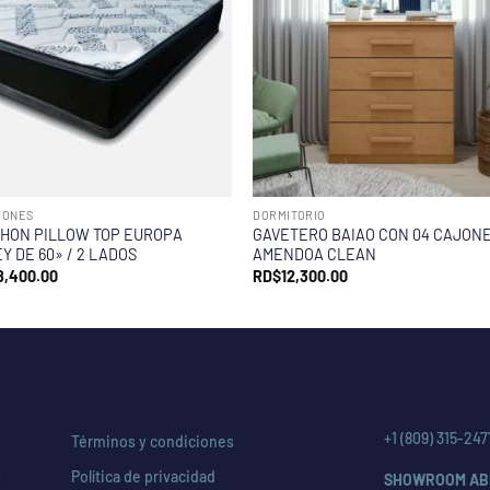
HONES
DORMITORIO
HON PILLOW TOP EUROPA
GAVETERO BAIAO CON 04 CAJON
Y DE 60» / 2 LADOS
AMENDOA CLEAN
8,400.00
RD$
12,300.00
+1 (809) 315-247
Términos y condiciones
s
Política de privacidad
SHOWROOM AB