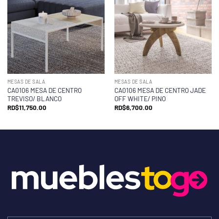
MESAS DE SALA
MESAS DE SALA
CA0106 MESA DE CENTRO
CA0106 MESA DE CENTRO JADE
TREVISO/ BLANCO
OFF WHITE/ PINO
RD$
11,750.00
RD$
6,700.00