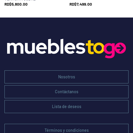
RD$
5,800.00
RD$
7,499.00
Nosotros
Contáctanos
Lista de deseos
Términos y condiciones