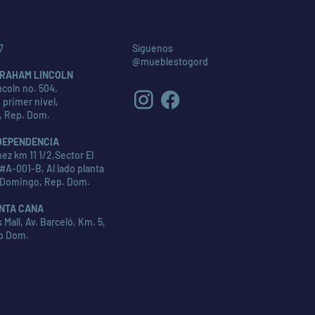
7
Síguenos
@mueblestogord
RAHAM LINCOLN
coln no. 504,
 primer nivel,
, Rep. Dom.
DEPENDENCIA
ez km 11 1/2,Sector El
#A-001-B, Al lado planta
 Domingo, Rep. Dom.
NTA CANA
Mall, Av. Barceló, Km. 5,
p Dom.