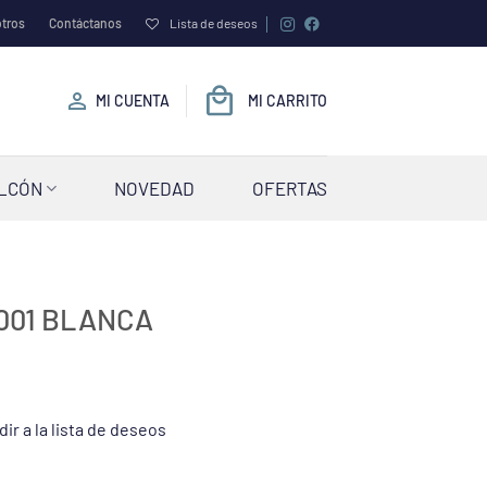
tros
Contáctanos
Lista de deseos
MI CUENTA
MI CARRITO
ALCÓN
NOVEDAD
OFERTAS
001 BLANCA
ir a la lista de deseos