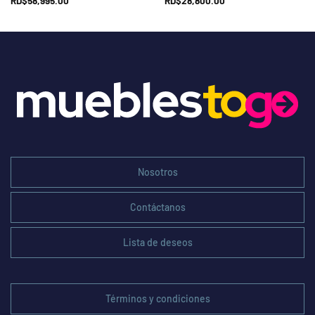
RD$
58,995.00
RD$
28,800.00
Nosotros
Contáctanos
Lista de deseos
Términos y condiciones