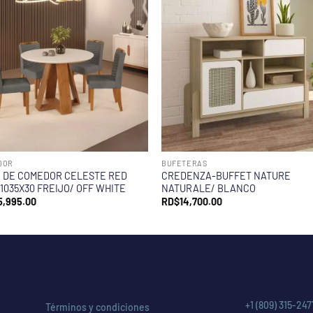
DOR
BUFETERAS
 DE COMEDOR CELESTE RED
CREDENZA-BUFFET NATURE
X1035X30 FREIJO/ OFF WHITE
NATURALE/ BLANCO
5,995.00
RD$
14,700.00
+1 (809) 315-247
Términos y condiciones