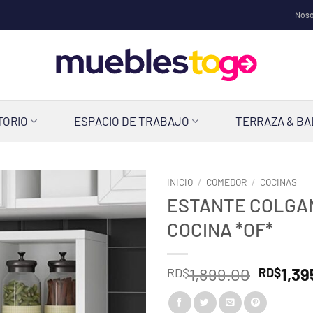
Noso
TORIO
ESPACIO DE TRABAJO
TERRAZA & B
INICIO
/
COMEDOR
/
COCINAS
ESTANTE COLGA
COCINA *OF*
El
1,899.00
1,39
RD$
RD$
precio
origina