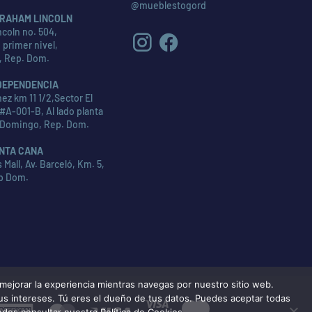
@mueblestogord
RAHAM LINCOLN
coln no. 504,
 primer nivel,
, Rep. Dom.
DEPENDENCIA
ez km 11 1/2,Sector El
#A-001-B, Al lado planta
 Domingo, Rep. Dom.
NTA CANA
Mall, Av. Barceló, Km. 5,
p Dom.
ejorar la experiencia mientras navegas por nuestro sitio web.
tus intereses. Tú eres el dueño de tus datos. Puedes aceptar todas
American
MasterCard
Visa
edes consultar nuestra Política de Cookies.