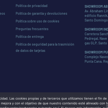
s
Política de privacidad
SHOWROOM AB
Av. Abraham Lin
seos
Política de garantía y devoluciones
edificio Rannik,
Santo Domingo
Política sobre uso de cookies
Preguntas frecuentes
SHOWROOM IN
Carretera Sanch
Política de entrega
Pedregal, Nave 
gas GLP, Santo
Política de seguridad para la trasmisión
de datos de tarjetas
SHOWROOM PU
Complejo Naves 
Punta Cana, Re
d. Las cookies propias y de terceros que utilizamos tienen el fin de m
de mejora y con el objetivo de que nuestro contenido esté alineado con 
configurarlas/rechazarlas pulsando aquí. Si deseas más información, pu