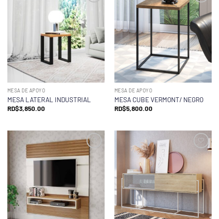
MESA DE APOYO
MESA DE APOYO
MESA LATERAL INDUSTRIAL
MESA CUBE VERMONT/ NEGRO
RD$
3,850.00
RD$
5,800.00