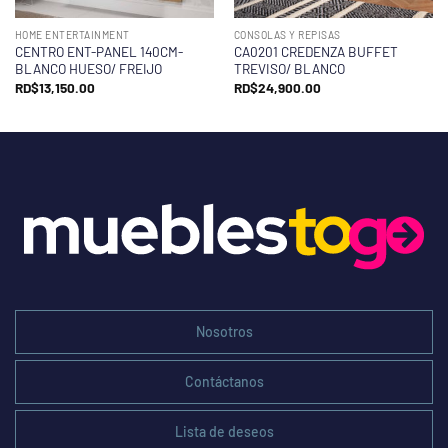
HOME ENTERTAINMENT
CONSOLAS Y REPISAS
CENTRO ENT-PANEL 140CM-
CA0201 CREDENZA BUFFET
BLANCO HUESO/ FREIJO
TREVISO/ BLANCO
RD$
13,150.00
RD$
24,900.00
Nosotros
Contáctanos
Lista de deseos