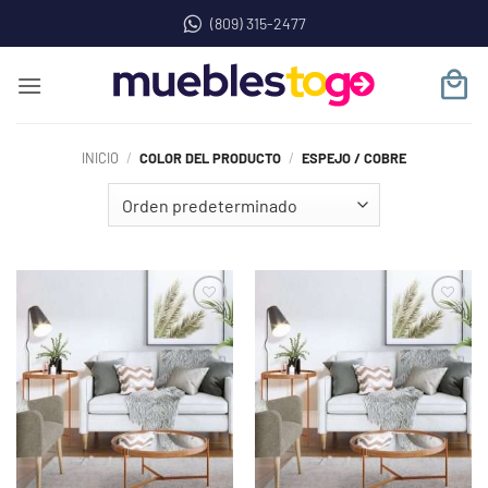
Saltar
(809) 315-2477
al
contenido
INICIO
/
COLOR DEL PRODUCTO
/
ESPEJO / COBRE