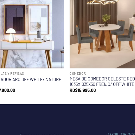
LAS Y REPISAS
COMEDOR
MESA DE COMEDOR CELESTE RE
ADOR ARC OFF WHITE/ NATURE
1035X1035X30 FREIJO/ OFF WHITE
7,900.00
RD$
15,995.00
+1 (809) 315-247