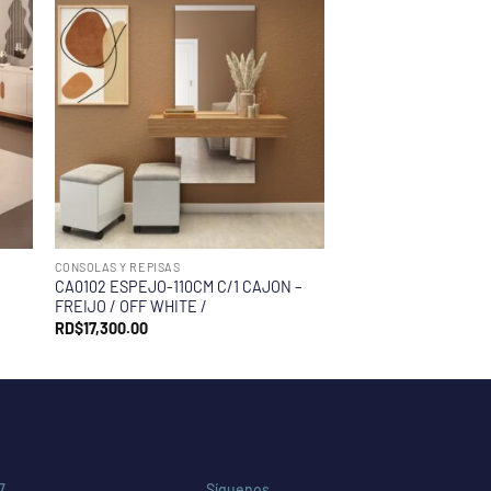
CONSOLAS Y REPISAS
D
CA0102 ESPEJO-110CM C/1 CAJON –
FREIJO / OFF WHITE /
RD$
17,300.00
7
Síguenos