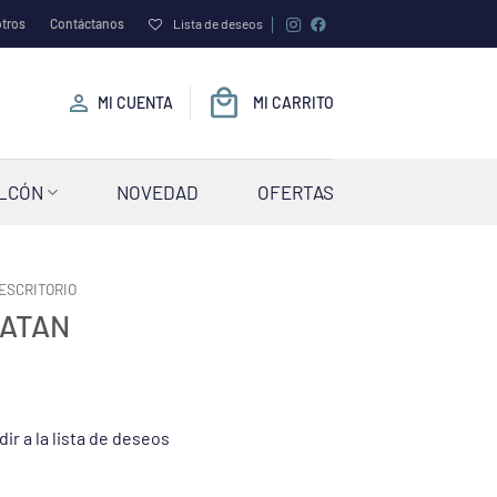
tros
Contáctanos
Lista de deseos
MI CUENTA
MI CARRITO
ALCÓN
NOVEDAD
OFERTAS
ESCRITORIO
RATAN
ir a la lista de deseos