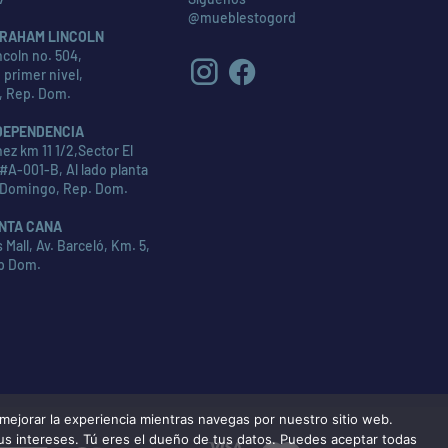
@mueblestogord
RAHAM LINCOLN
coln no. 504,
 primer nivel,
, Rep. Dom.
DEPENDENCIA
ez km 11 1/2,Sector El
#A-001-B, Al lado planta
 Domingo, Rep. Dom.
NTA CANA
Mall, Av. Barceló, Km. 5,
p Dom.
ejorar la experiencia mientras navegas por nuestro sitio web.
tus intereses. Tú eres el dueño de tus datos. Puedes aceptar todas