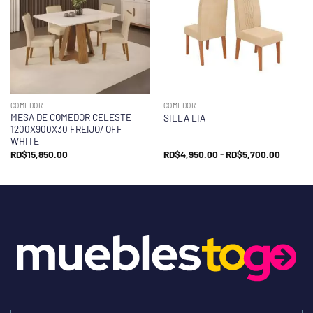
COMEDOR
COMEDOR
MESA DE COMEDOR CELESTE
SILLA LIA
1200X900X30 FREIJO/ OFF
WHITE
Rango
RD$
15,850.00
RD$
4,950.00
-
RD$
5,700.00
de
precios
desde
RD$4,9
hasta
RD$5,7