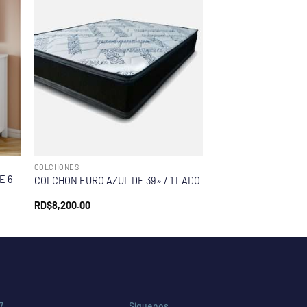
COLCHONES
E 6
COLCHON EURO AZUL DE 39» / 1 LADO
RD$
8,200.00
7
Síguenos