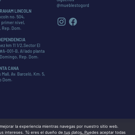
@mueblestogord
RAHAM LINCOLN
coln no. 504,
 primer nivel,
, Rep. Dom.
DEPENDENCIA
ez km 11 1/2,Sector El
#A-001-B, Al lado planta
 Domingo, Rep. Dom.
NTA CANA
Mall, Av. Barceló, Km. 5,
p Dom.
ejorar la experiencia mientras navegas por nuestro sitio web.
tus intereses. Tú eres el dueño de tus datos. Puedes aceptar todas