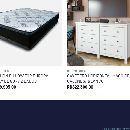
HONES
DORMITORIO
HON PILLOW TOP EUROPA
GAVETERO HORIZONTAL MAGGIOR
Y DE 80» / 2 LADOS
CAJONES/ BLANCO
9,995.00
RD$
22,300.00
+1 (809) 315-247