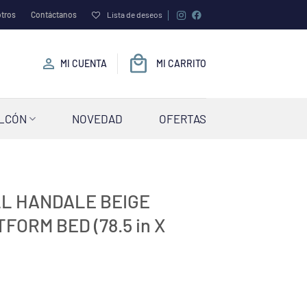
tros
Contáctanos
Lista de deseos
MI CUENTA
MI CARRITO
ALCÓN
NOVEDAD
OFERTAS
L HANDALE BEIGE
FORM BED (78.5 in X