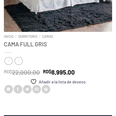
INICIO
/
DORMITORIO
/
CAMAS
CAMA FULL GRIS
El
El
22,000.00
8,995.00
RD$
RD$
precio
precio
Añadir a la lista de deseos
original
actual
era:
es:
RD$22,000.00.
RD$8,995.00.