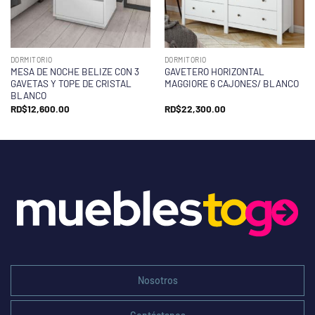
DORMITORIO
DORMITORIO
MESA DE NOCHE BELIZE CON 3
GAVETERO HORIZONTAL
GAVETAS Y TOPE DE CRISTAL
MAGGIORE 6 CAJONES/ BLANCO
BLANCO
RD$
12,600.00
RD$
22,300.00
Nosotros