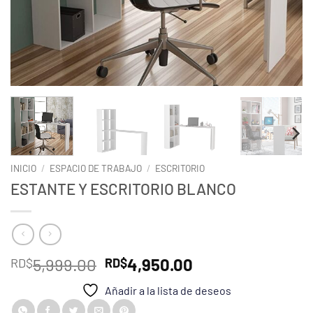
INICIO
/
ESPACIO DE TRABAJO
/
ESCRITORIO
ESTANTE Y ESCRITORIO BLANCO
El
El
5,999.00
4,950.00
RD$
RD$
precio
precio
Añadir a la lista de deseos
original
actual