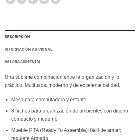
era:
es:
RD$5,999.00.
RD$4,950.00.
DESCRIPCIÓN
INFORMACIÓN ADICIONAL
VALORACIONES (0)
Una sublime combinación entre la organización y lo
práctico. Multiusos, moderno y de excelente calidad.
Mesa para computadora y estante
8 nichos para organización de ambientes con diseño
compacto y moderno
Mueble RTA (Ready To Assemble); fácil de armar;
requiere Armado