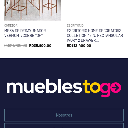
COMEDOR
ESCRITORIO
MESA DE DESAYUNADOR
ESCRITORIO HOME DECORATORS
VERMONT/COBRE *OF*
COLLETION 42IN. RECTANGULAR
IVORY 2 DRAWER…
El
El
RD$
11,700.00
RD$
5,800.00
RD$
12,400.00
precio
precio
original
actual
era:
es:
RD$11,700.00.
RD$5,800.00.
Nosotros