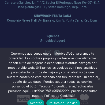
Carretera Sanchez km 11 1/2,Sector El Pedregal, Nave #A-001-B, Al
lado planta gas GLP, Santo Domingo, Rep. Dom.
SHOWROOM PUNTA CANA
Complejo Naves Mall, Av. Barceló, Km. 5, Punta Cana, Rep Dom.
Síguenos
@mueblestogord
Queremos que sepas que en MueblesToGo valoramos tu
privacidad. Las cookies propias y de terceros que utilizamos
tienen el fin de mejorar la experiencia mientras navegas por
nuestro sitio web. Utilizamos las cookies con fines analíticos
para detectar puntos de mejora y con el objetivo de que
nuestro contenido esté alineado con tus intereses. Tú eres el
dueño de tus datos. Puedes aceptar todas las cookies
pulsando el botón “aceptar” o configurarlas/rechazarlas
© 2022 mueblestogo
pulsando aquí. Si deseas más información, puedes consultar
nuestra Política de Cookies.
American
MasterCard
Visa
Aceptar
Política de Cookies
Express