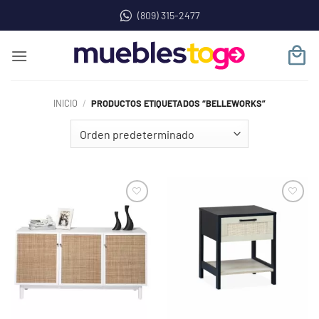
Saltar
(809) 315-2477
al
contenido
INICIO
/
PRODUCTOS ETIQUETADOS “BELLEWORKS”