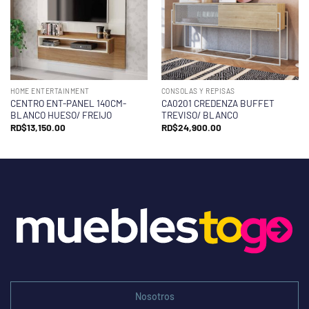
HOME ENTERTAINMENT
CONSOLAS Y REPISAS
CENTRO ENT-PANEL 140CM-
CA0201 CREDENZA BUFFET
BLANCO HUESO/ FREIJO
TREVISO/ BLANCO
RD$
13,150.00
RD$
24,900.00
Nosotros