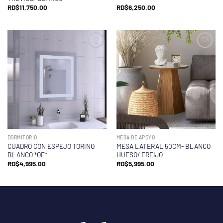
RD$
11,750.00
RD$
6,250.00
DORMITORIO
MESA DE APOYO
CUADRO CON ESPEJO TORINO
MESA LATERAL 50CM- BLANCO
BLANCO *OF*
HUESO/ FREIJO
RD$
4,995.00
RD$
5,995.00