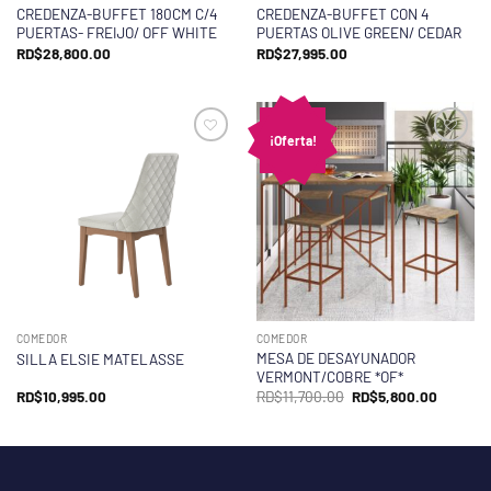
CREDENZA-BUFFET 180CM C/4
CREDENZA-BUFFET CON 4
PUERTAS- FREIJO/ OFF WHITE
PUERTAS OLIVE GREEN/ CEDAR
RD$
28,800.00
RD$
27,995.00
¡Oferta!
COMEDOR
COMEDOR
MESA DE DESAYUNADOR
SILLA ELSIE MATELASSE
VERMONT/COBRE *OF*
El
El
RD$
10,995.00
RD$
11,700.00
RD$
5,800.00
precio
precio
original
actual
era:
es:
RD$11,700.00.
RD$5,80