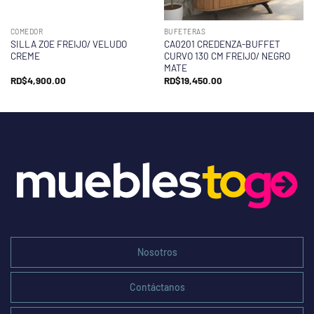
COMEDOR
BUFETERAS
SILLA ZOE FREIJO/ VELUDO
CA0201 CREDENZA-BUFFET
CREME
CURVO 130 CM FREIJO/ NEGRO
MATE
RD$
4,900.00
RD$
19,450.00
Nosotros
Contáctanos