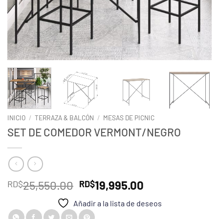
INICIO
/
TERRAZA & BALCÓN
/
MESAS DE PICNIC
SET DE COMEDOR VERMONT/NEGRO
El
El
25,550.00
19,995.00
RD$
RD$
precio
precio
Añadir a la lista de deseos
original
actual