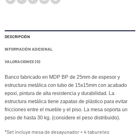
era:
es:
RD$25,550.00.
RD$19,995.00.
DESCRIPCIÓN
INFORMACIÓN ADICIONAL
VALORACIONES (0)
Banco fabricado en MDP BP de 25mm de espesor y
estructura metálica con tubo de 15x15mm con acabado
epoxi, pintura de alta resistencia y durabilidad. La
estructura metálica tiene zapatas de plástico para evitar
fricciones entre el mueble y el piso. La mesa soporta un
peso de hasta 30 kg. (considere el peso distribuido).
*Set incluye mesa de desayunador + 4 taburetes