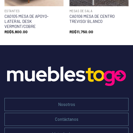
ESTANTES
MESAS DE SALA
CA0105 MESA DE APOYO-
CA0106 MESA DE CENTRO
LATERAL DESK
TREVISO/ BLANCO
VERMONT/COBRE
RD$
5,800.00
RD$
11,750.00
Nosotros
Contáctanos