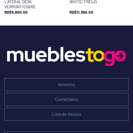
LATERAL DESK
WHITE/ FREIJO
VERMONT/COBRE
RD$
5,800.00
RD$
11,350.00
Nosotros
Contáctanos
Lista de deseos