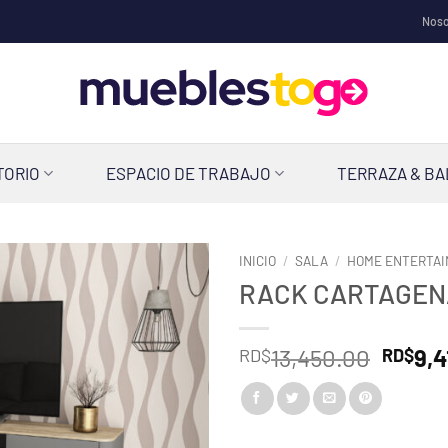
Noso
TORIO
ESPACIO DE TRABAJO
TERRAZA & B
INICIO
/
SALA
/
HOME ENTERTA
RACK CARTAGENA
El
13,450.00
9,4
RD$
RD$
preci
origin
era: