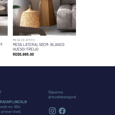
MESA DE APOYO
FF
MESA LATERAL 50CM- BLANCO
HUESO/ FREIJO
RD$
5,995.00
7
Síguenos
@mueblestogord
RAHAM LINCOLN
coln no. 504,
 primer nivel,