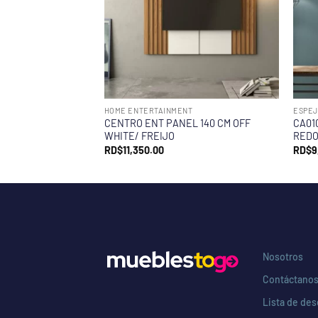
HOME ENTERTAINMENT
ESPEJ
CENTRO ENT PANEL 140 CM OFF
CA01
WHITE/ FREIJO
REDO
RD$
11,350.00
RD$
9
Nosotros
Contáctano
Lista de de