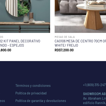
OS
MESAS DE SALA
02 KIT PANEL DECORATIVO
CA0106 MESA DE CENTRO 70CM O
NDO – ESPEJOS
WHITE/ FREIJO
,800.00
RD$
7,200.00
+1 (809) 315-247
Términos y condiciones
s
Política de privacidad
SHOWROOM AB
Av. Abraham Lin
seos
Política de garantía y devoluciones
edificio Rannik,