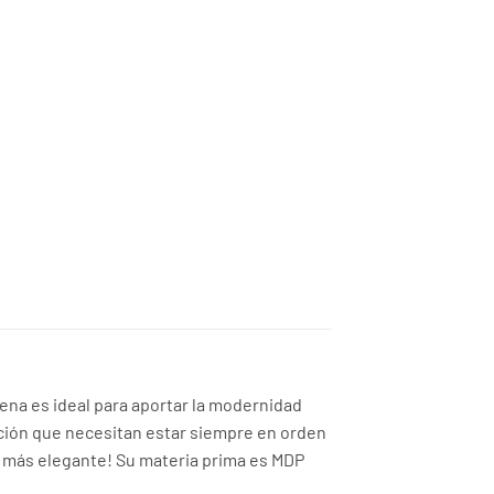
,450.00.
RD$9,415.00.
ena es ideal para aportar la modernidad
ación que necesitan estar siempre en orden
n más elegante! Su materia prima es MDP