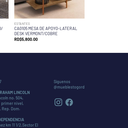
ESTANTES
O/
CA0105 MESA DE APOYO-LATERAL
DESK VERMONT/COBRE
RD$
5,800.00
7
Síguenos
@mueblestogord
RAHAM LINCOLN
coln no. 504,
 primer nivel,
, Rep. Dom.
DEPENDENCIA
ez km 11 1/2,Sector El