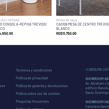
LAS Y REPISAS
MESAS DE SALA
01 CONSOLA-REPISA TREVISO/
CA0106 MESA DE CENTRO TREVIS
NCO
BLANCO
4,650.00
RD$
11,750.00
+1 (809) 315-247
Términos y condiciones
s
Política de privacidad
SHOWROOM AB
Av. Abraham Lin
seos
Política de garantía y devoluciones
edificio Rannik,
Santo Domingo
Política sobre uso de cookies
Preguntas frecuentes
SHOWROOM IN
Carretera Sanch