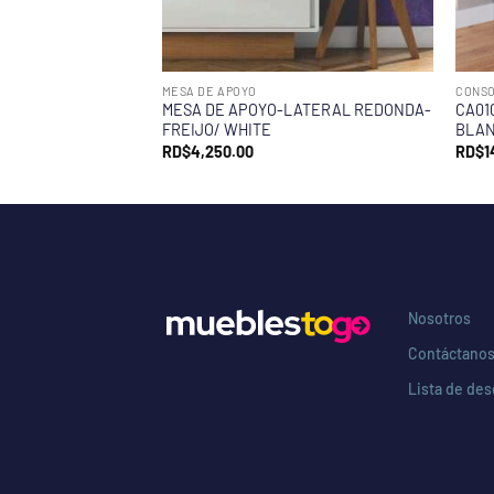
MESA DE APOYO
CONSO
MESA DE APOYO-LATERAL REDONDA-
CA01
FREIJO/ WHITE
BLA
RD$
4,250.00
RD$
1
Nosotros
Contáctano
Lista de de