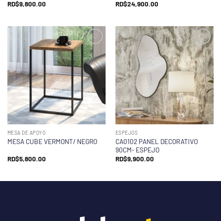
RD$
9,800.00
RD$
24,900.00
MESA DE APOYO
ESPEJOS
CA0102 PANEL DECORATIVO
MESA CUBE VERMONT/ NEGRO
90CM- ESPEJO
RD$
5,800.00
RD$
9,900.00