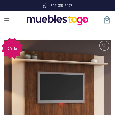
Saltar
(809) 315-2477
al
contenido
¡Oferta!