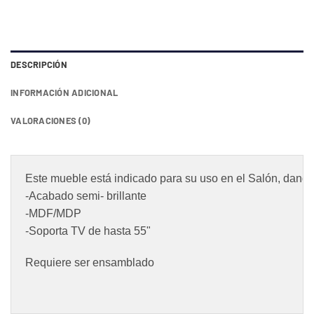
era:
es:
RD$6,935.20.
RD$4,215.75.
DESCRIPCIÓN
INFORMACIÓN ADICIONAL
VALORACIONES (0)
Este mueble está indicado para su uso en el Salón, dando u
-Acabado semi- brillante
-MDF/MDP
-Soporta TV de hasta 55"
Requiere ser ensamblado