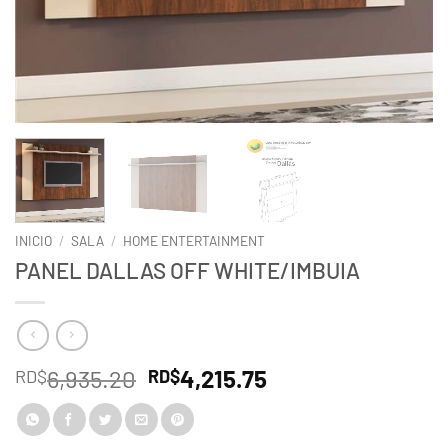
INICIO
/
SALA
/
HOME ENTERTAINMENT
PANEL DALLAS OFF WHITE/IMBUIA
El
El
6,935.20
4,215.75
RD$
RD$
precio
precio
original
actual