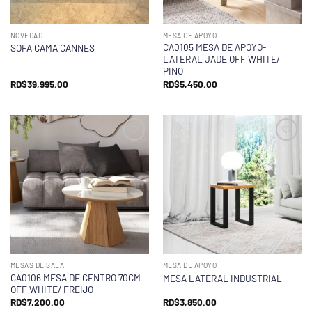
NOVEDAD
MESA DE APOYO
CA0105 MESA DE APOYO-
SOFA CAMA CANNES
LATERAL JADE OFF WHITE/
PINO
RD$
39,995.00
RD$
5,450.00
MESAS DE SALA
MESA DE APOYO
CA0106 MESA DE CENTRO 70CM
MESA LATERAL INDUSTRIAL
OFF WHITE/ FREIJO
RD$
7,200.00
RD$
3,850.00