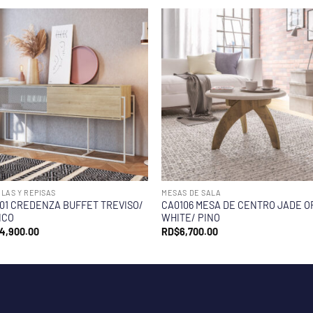
LAS Y REPISAS
MESAS DE SALA
01 CREDENZA BUFFET TREVISO/
CA0106 MESA DE CENTRO JADE O
NCO
WHITE/ PINO
4,900.00
RD$
6,700.00