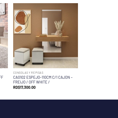
CONSOLAS Y REPISAS
FF
CA0102 ESPEJO-110CM C/1 CAJON –
FREIJO / OFF WHITE /
RD$
17,300.00