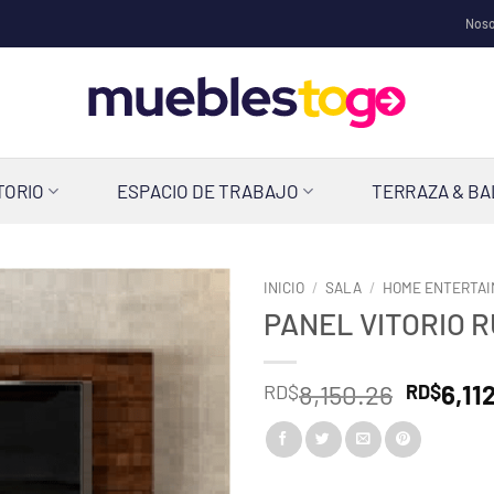
Noso
TORIO
ESPACIO DE TRABAJO
TERRAZA & B
INICIO
/
SALA
/
HOME ENTERTA
PANEL VITORIO 
El
8,150.26
6,11
RD$
RD$
precio
original
era: