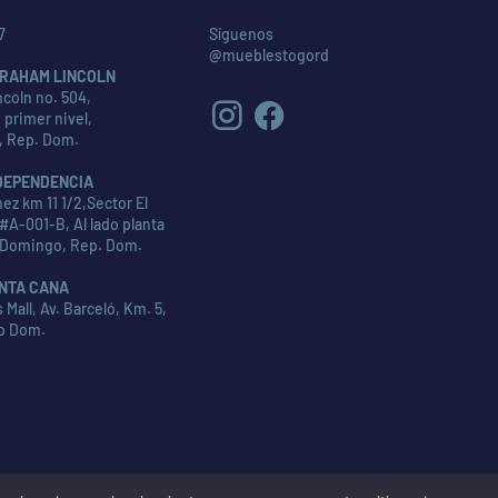
7
Síguenos
@mueblestogord
RAHAM LINCOLN
coln no. 504,
 primer nivel,
, Rep. Dom.
DEPENDENCIA
ez km 11 1/2,Sector El
#A-001-B, Al lado planta
 Domingo, Rep. Dom.
NTA CANA
Mall, Av. Barceló, Km. 5,
p Dom.