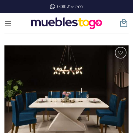
Saltar
(809) 315-2477
al
contenido