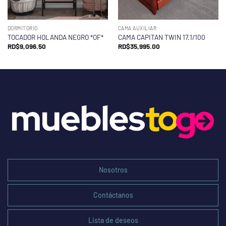
DORMITORIO
CAMA AUXILIAR
TOCADOR HOLANDA NEGRO *OF*
CAMA CAPITAN TWIN 17.1/100
RD$
9,096.50
RD$
35,995.00
Nosotros
Contáctanos
Lista de deseos