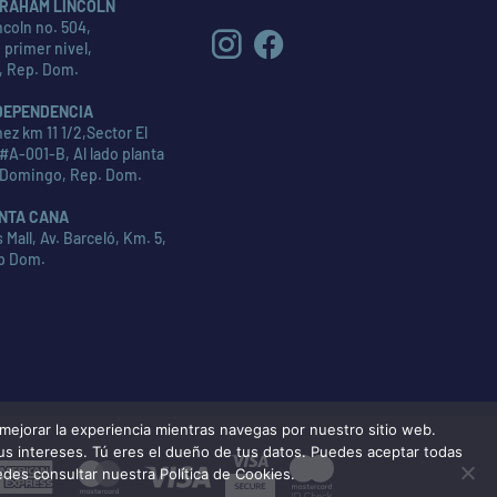
RAHAM LINCOLN
coln no. 504,
 primer nivel,
, Rep. Dom.
DEPENDENCIA
ez km 11 1/2,Sector El
#A-001-B, Al lado planta
 Domingo, Rep. Dom.
NTA CANA
Mall, Av. Barceló, Km. 5,
p Dom.
ejorar la experiencia mientras navegas por nuestro sitio web.
tus intereses. Tú eres el dueño de tus datos. Puedes aceptar todas
American
MasterCard
Visa
edes consultar nuestra Política de Cookies.