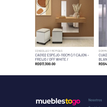
CONSOLAS Y REPISAS
DORMI
CA0102 ESPEJO-110CM C/1 CAJON –
CUAD
FREIJO / OFF WHITE /
BLAN
RD$
17,300.00
RD$
4
Nosotros