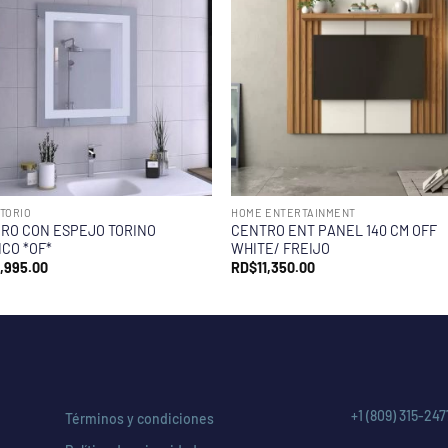
TORIO
HOME ENTERTAINMENT
RO CON ESPEJO TORINO
CENTRO ENT PANEL 140 CM OFF
CO *OF*
WHITE/ FREIJO
,995.00
RD$
11,350.00
+1 (809) 315-247
Términos y condiciones