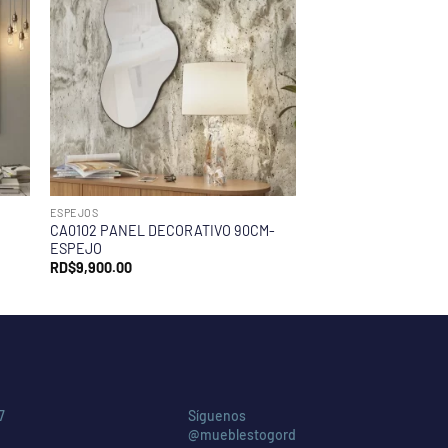
ESPEJOS
CA0102 PANEL DECORATIVO 90CM-
ESPEJO
RD$
9,900.00
7
Síguenos
@mueblestogord