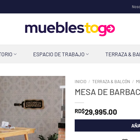
Noso
TORIO
ESPACIO DE TRABAJO
TERRAZA & B
INICIO
/
TERRAZA & BALCÓN
/
M
MESA DE BARBAC
29,995.00
RD$
AÑA