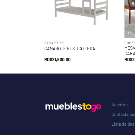
CAMAROTES
COME
MESA 
CAMAROTE RUSTICO TEKA
CAR
RD$
21,500.00
RD$
2
Nosotros
Contáctano
Lista de de