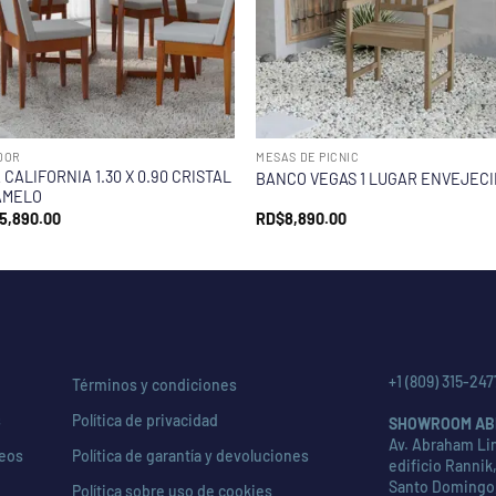
DOR
MESAS DE PICNIC
CALIFORNIA 1.30 X 0.90 CRISTAL
BANCO VEGAS 1 LUGAR ENVEJEC
AMELO
5,890.00
RD$
8,890.00
+1 (809) 315-247
Términos y condiciones
s
Política de privacidad
SHOWROOM AB
Av. Abraham Lin
seos
Política de garantía y devoluciones
edificio Rannik,
Santo Domingo
Política sobre uso de cookies