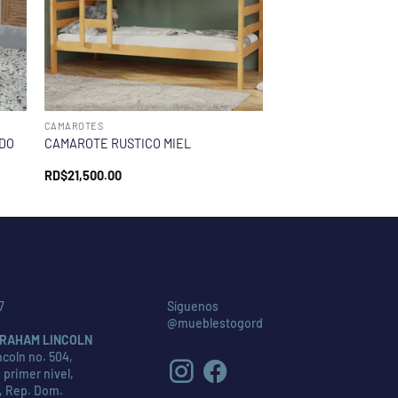
CAMAROTES
IDO
CAMAROTE RUSTICO MIEL
RD$
21,500.00
7
Síguenos
@mueblestogord
RAHAM LINCOLN
coln no. 504,
 primer nivel,
, Rep. Dom.