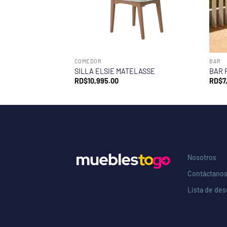
COMEDOR
BAR
SILLA ELSIE MATELASSE
BAR 
RD$
10,995.00
RD$
7
Nosotros
Contáctano
Lista de de