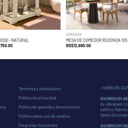
COMEDOR
ROSE- NATURAL
MESA DE COMEDOR REDONDA 105
,750.00
RD$
12,995.00
+1 (809) 315-247
Términos y condiciones
s
Política de privacidad
SHOWROOM AB
Av. Abraham Lin
seos
Política de garantía y devoluciones
edificio Rannik,
Santo Domingo
Política sobre uso de cookies
Preguntas frecuentes
SHOWROOM IN