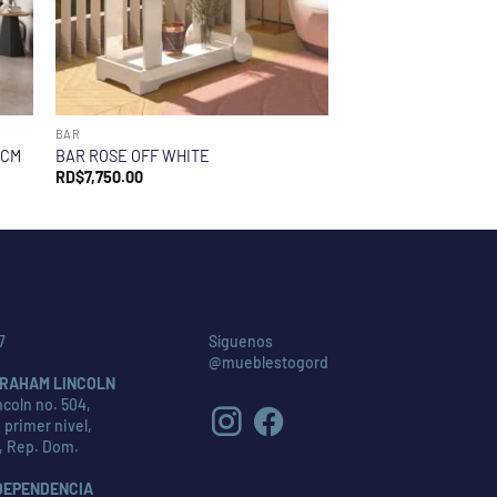
BAR
 CM
BAR ROSE OFF WHITE
RD$
7,750.00
7
Síguenos
@mueblestogord
RAHAM LINCOLN
coln no. 504,
 primer nivel,
, Rep. Dom.
DEPENDENCIA