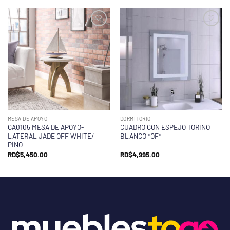
MESA DE APOYO
DORMITORIO
CA0105 MESA DE APOYO-
CUADRO CON ESPEJO TORINO
LATERAL JADE OFF WHITE/
BLANCO *OF*
PINO
RD$
5,450.00
RD$
4,995.00