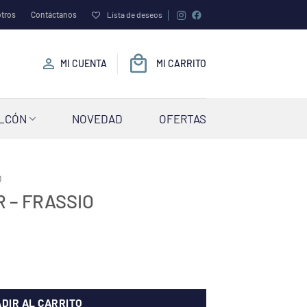
tros
Contáctanos
Lista de deseos
MI CUENTA
MI CARRITO
ALCÓN
NOVEDAD
OFERTAS
O
 – FRASSIO
tidad
DIR AL CARRITO