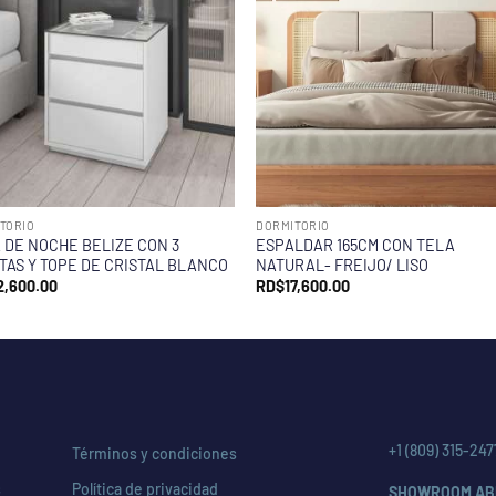
TORIO
DORMITORIO
 DE NOCHE BELIZE CON 3
ESPALDAR 165CM CON TELA
TAS Y TOPE DE CRISTAL BLANCO
NATURAL- FREIJO/ LISO
2,600.00
RD$
17,600.00
+1 (809) 315-247
Términos y condiciones
s
Política de privacidad
SHOWROOM AB