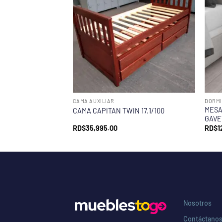
CAMA AUXILIAR
DORMI
MESA
CAMA CAPITAN TWIN 17.1/100
GAVE
RD$
35,995.00
RD$
1
Nosotros
Contáctano