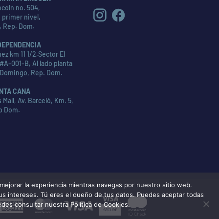
coln no. 504,
 primer nivel,
, Rep. Dom.
DEPENDENCIA
ez km 11 1/2,Sector El
#A-001-B, Al lado planta
 Domingo, Rep. Dom.
NTA CANA
Mall, Av. Barceló, Km. 5,
p Dom.
ejorar la experiencia mientras navegas por nuestro sitio web.
tus intereses. Tú eres el dueño de tus datos. Puedes aceptar todas
American
MasterCard
Visa
edes consultar nuestra Política de Cookies.
Express