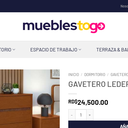
Noso
TORIO
ESPACIO DE TRABAJO
TERRAZA & B
INICIO
/
DORMITORIO
/
GAVETER
GAVETERO LEDER
24,500.00
RD$
GAVETERO LEDER - FRASSIO can
AÑA