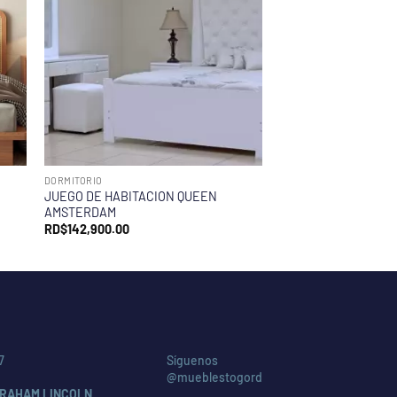
DORMITORIO
JUEGO DE HABITACION QUEEN
AMSTERDAM
RD$
142,900.00
7
Síguenos
@mueblestogord
RAHAM LINCOLN