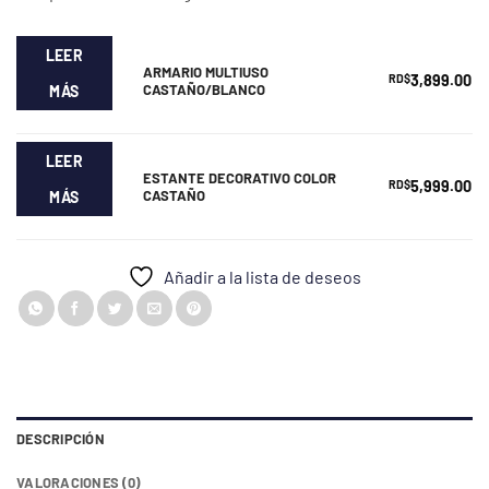
desde
RD$3,899.00
hasta
LEER
ARMARIO MULTIUSO
RD$5,999.00
RD$
3,899.00
CASTAÑO/BLANCO
MÁS
LEER
ESTANTE DECORATIVO COLOR
RD$
5,999.00
CASTAÑO
MÁS
Añadir a la lista de deseos
DESCRIPCIÓN
VALORACIONES (0)