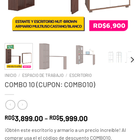
INICIO
/
ESPACIO DE TRABAJO
/
ESCRITORIO
COMBO 10 (CUPON: COMBO10)
Rango
3,899.00
-
5,999.00
RD$
RD$
de
¡Obtén este escritorio y armario a un precio increíble! Al
precios:
comprar usa el el código de descuento COMBO10.