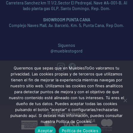
Carretera Sanchez km 11 1/2,Sector El Pedregal, Nave #A-001-B, Al
lado planta gas GLP, Santo Domingo, Rep. Dom.
SHOWROOM PUNTA CANA
Complejo Naves Mall, Av. Barceló, Km. 5, Punta Cana, Rep Dom.
Síguenos
@mueblestogord
Queremos que sepas que en MueblesToGo valoramos tu
privacidad. Las cookies propias y de terceros que utilizamos
tienen el fin de mejorar la experiencia mientras navegas por
nuestro sitio web. Utilizamos las cookies con fines analíticos
para detectar puntos de mejora y con el objetivo de que
nuestro contenido esté alineado con tus intereses. Tú eres el
dueño de tus datos. Puedes aceptar todas las cookies
pulsando el botón “aceptar” o configurarlas/rechazarlas
© 2022 mueblestogo
pulsando aquí. Si deseas más información, puedes consultar
nuestra Política de Cookies.
American
MasterCard
Visa
Express
Aceptar
Política de Cookies