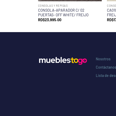
CONSOLAS Y REPISAS
CONSO
CONSOLA-APARADOR C/ 02
CA01
PUERTAS- OFF WHITE/ FREIJO
FREIJ
RD$
23,995.00
RD$
1
Nosotros
Contáctano
Lista de de