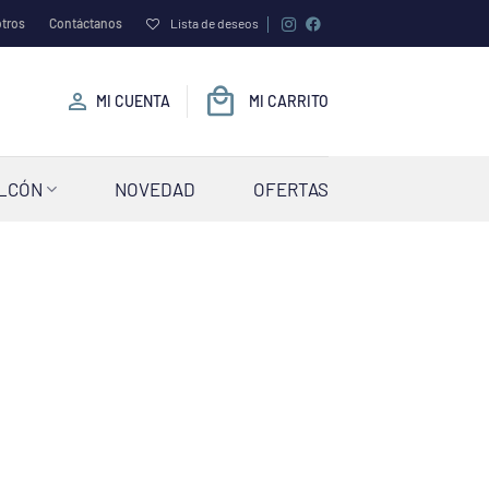
tros
Contáctanos
Lista de deseos
MI CUENTA
MI CARRITO
ALCÓN
NOVEDAD
OFERTAS