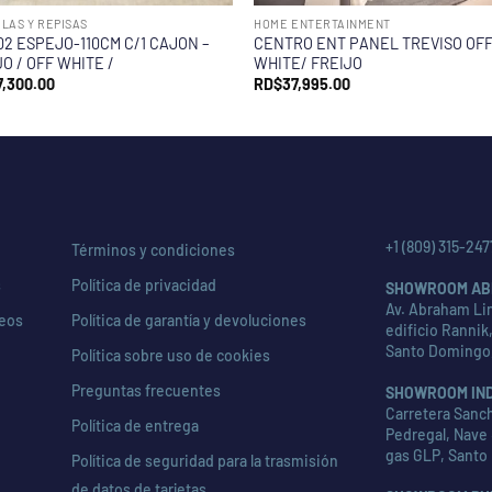
LAS Y REPISAS
HOME ENTERTAINMENT
02 ESPEJO-110CM C/1 CAJON –
CENTRO ENT PANEL TREVISO OF
O / OFF WHITE /
WHITE/ FREIJO
7,300.00
RD$
37,995.00
+1 (809) 315-247
Términos y condiciones
s
Política de privacidad
SHOWROOM AB
Av. Abraham Lin
seos
Política de garantía y devoluciones
edificio Rannik,
Santo Domingo
Política sobre uso de cookies
Preguntas frecuentes
SHOWROOM IN
Carretera Sanch
Política de entrega
Pedregal, Nave 
gas GLP, Santo
Política de seguridad para la trasmisión
de datos de tarjetas