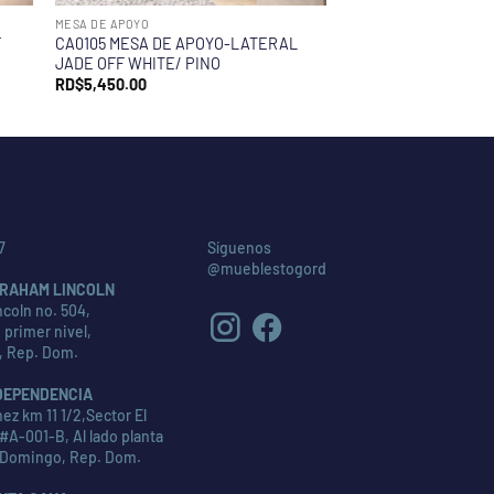
MESA DE APOYO
F
CA0105 MESA DE APOYO-LATERAL
JADE OFF WHITE/ PINO
RD$
5,450.00
7
Síguenos
@mueblestogord
RAHAM LINCOLN
coln no. 504,
 primer nivel,
, Rep. Dom.
DEPENDENCIA
ez km 11 1/2,Sector El
#A-001-B, Al lado planta
 Domingo, Rep. Dom.