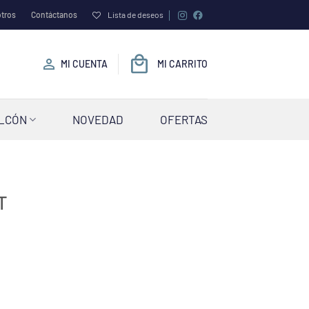
tros
Contáctanos
Lista de deseos
MI CUENTA
MI CARRITO
ALCÓN
NOVEDAD
OFERTAS
T