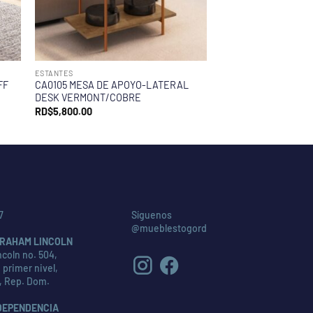
ESTANTES
FF
CA0105 MESA DE APOYO-LATERAL
DESK VERMONT/COBRE
RD$
5,800.00
7
Síguenos
@mueblestogord
RAHAM LINCOLN
coln no. 504,
 primer nivel,
, Rep. Dom.
DEPENDENCIA