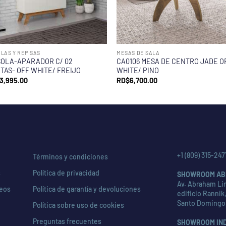
LAS Y REPISAS
MESAS DE SALA
OLA-APARADOR C/ 02
CA0106 MESA DE CENTRO JADE O
TAS- OFF WHITE/ FREIJO
WHITE/ PINO
3,995.00
RD$
6,700.00
+1 (809) 315-247
Términos y condiciones
s
Política de privacidad
SHOWROOM AB
Av. Abraham Lin
seos
Política de garantía y devoluciones
edificio Rannik,
Santo Domingo
Política sobre uso de cookies
Preguntas frecuentes
SHOWROOM IN