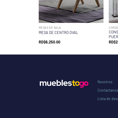
MESAS DE SALA
CONSO
CONS
MESA DE CENTRO OVAL
PUER
RD$
6,250.00
RD$
2
Nosotros
Contáctano
Lista de de