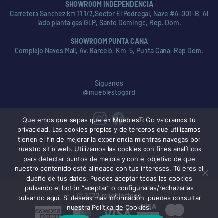
SHOWROOM INDEPENDENCIA
Carretera Sanchez km 11 1/2,Sector El Pedregal, Nave #A-001-B, Al
lado planta gas GLP, Santo Domingo, Rep. Dom.
SHOWROOM PUNTA CANA
Complejo Naves Mall, Av. Barceló, Km. 5, Punta Cana, Rep Dom.
Síguenos
@mueblestogord
Queremos que sepas que en MueblesToGo valoramos tu
privacidad. Las cookies propias y de terceros que utilizamos
tienen el fin de mejorar la experiencia mientras navegas por
nuestro sitio web. Utilizamos las cookies con fines analíticos
para detectar puntos de mejora y con el objetivo de que
nuestro contenido esté alineado con tus intereses. Tú eres el
dueño de tus datos. Puedes aceptar todas las cookies
pulsando el botón “aceptar” o configurarlas/rechazarlas
© 2022 mueblestogo
pulsando aquí. Si deseas más información, puedes consultar
nuestra Política de Cookies.
American
MasterCard
Visa