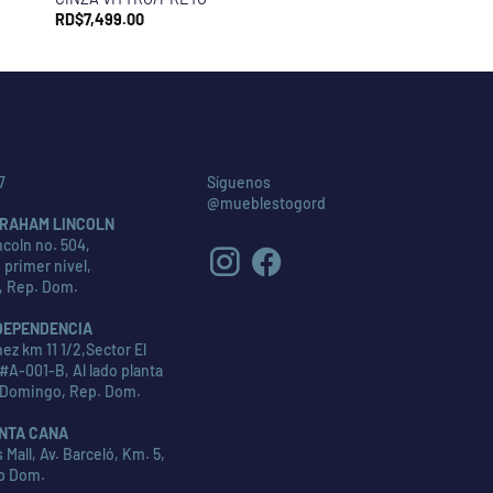
RD$
7,499.00
7
Síguenos
@mueblestogord
RAHAM LINCOLN
coln no. 504,
 primer nivel,
, Rep. Dom.
DEPENDENCIA
ez km 11 1/2,Sector El
#A-001-B, Al lado planta
 Domingo, Rep. Dom.
NTA CANA
Mall, Av. Barceló, Km. 5,
p Dom.