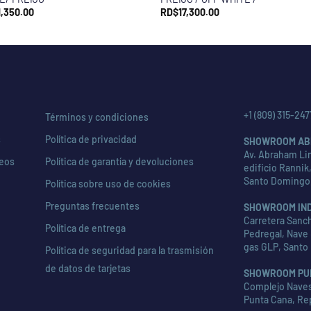
1,350.00
RD$
17,300.00
+1 (809) 315-247
Términos y condiciones
s
Política de privacidad
SHOWROOM AB
Av. Abraham Lin
seos
Política de garantía y devoluciones
edificio Rannik,
Santo Domingo
Política sobre uso de cookies
Preguntas frecuentes
SHOWROOM IN
Carretera Sanch
Política de entrega
Pedregal, Nave 
gas GLP, Santo
Política de seguridad para la trasmisión
de datos de tarjetas
SHOWROOM PU
Complejo Naves 
Punta Cana, Re