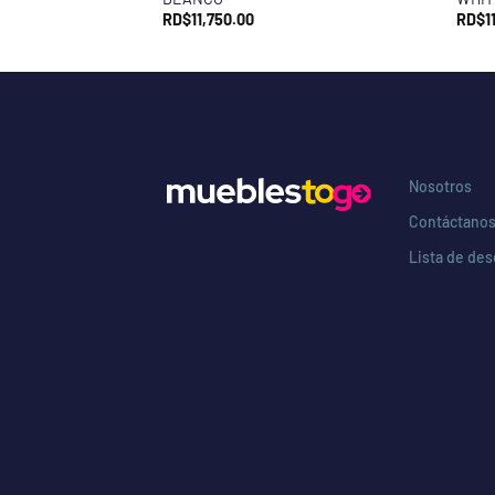
RD$
11,750.00
RD$
1
Nosotros
Contáctano
Lista de de