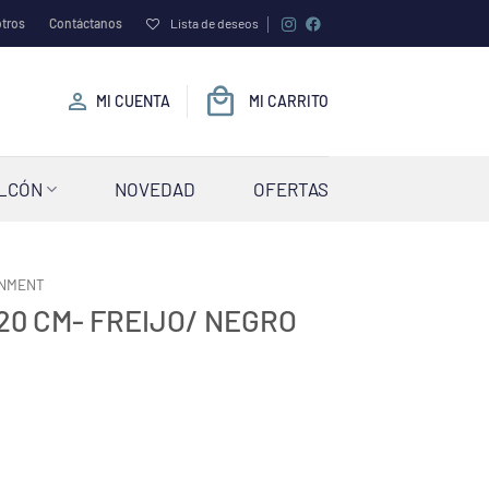
tros
Contáctanos
Lista de deseos
MI CUENTA
MI CARRITO
ALCÓN
NOVEDAD
OFERTAS
INMENT
20 CM- FREIJO/ NEGRO