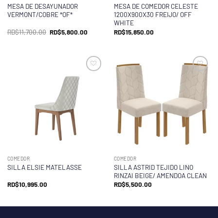
MESA DE DESAYUNADOR
MESA DE COMEDOR CELESTE
VERMONT/COBRE *OF*
1200X900X30 FREIJO/ OFF
WHITE
El
El
RD$
11,700.00
RD$
5,800.00
RD$
15,850.00
precio
precio
original
actual
era:
es:
RD$11,700.00.
RD$5,800.00.
COMEDOR
COMEDOR
SILLA ASTRID TEJIDO LINO
SILLA ELSIE MATELASSE
RINZAI BEIGE/ AMENDOA CLEAN
RD$
10,995.00
RD$
5,500.00