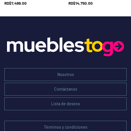
RD$
7,499.00
RD$
14,750.00
Nosotros
Contáctanos
Lista de deseos
Términos y condiciones