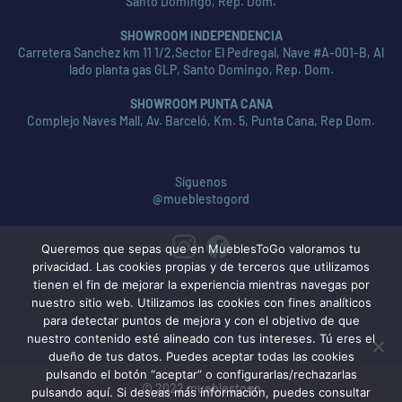
Santo Domingo, Rep. Dom.
SHOWROOM INDEPENDENCIA
Carretera Sanchez km 11 1/2,Sector El Pedregal, Nave #A-001-B, Al
lado planta gas GLP, Santo Domingo, Rep. Dom.
SHOWROOM PUNTA CANA
Complejo Naves Mall, Av. Barceló, Km. 5, Punta Cana, Rep Dom.
Síguenos
@mueblestogord
Queremos que sepas que en MueblesToGo valoramos tu
privacidad. Las cookies propias y de terceros que utilizamos
tienen el fin de mejorar la experiencia mientras navegas por
nuestro sitio web. Utilizamos las cookies con fines analíticos
para detectar puntos de mejora y con el objetivo de que
nuestro contenido esté alineado con tus intereses. Tú eres el
dueño de tus datos. Puedes aceptar todas las cookies
pulsando el botón “aceptar” o configurarlas/rechazarlas
© 2022 mueblestogo
pulsando aquí. Si deseas más información, puedes consultar