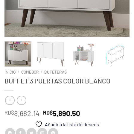
INICIO
/
COMEDOR
/
BUFETERAS
BUFFET 3 PUERTAS COLOR BLANCO
El
El
8,682.14
5,890.50
RD$
RD$
precio
precio
Añadir a la lista de deseos
original
actual