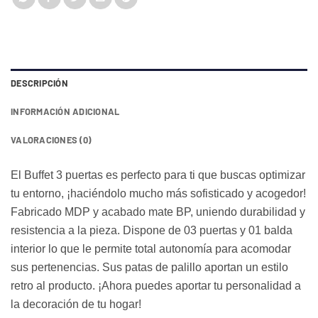
era:
es:
RD$8,682.14.
RD$5,890.50.
DESCRIPCIÓN
INFORMACIÓN ADICIONAL
VALORACIONES (0)
El Buffet 3 puertas es perfecto para ti que buscas optimizar
tu entorno, ¡haciéndolo mucho más sofisticado y acogedor!
Fabricado MDP y acabado mate BP, uniendo durabilidad y
resistencia a la pieza. Dispone de 03 puertas y 01 balda
interior lo que le permite total autonomía para acomodar
sus pertenencias. Sus patas de palillo aportan un estilo
retro al producto. ¡Ahora pue
des aportar tu personalidad a
la decoración de tu hogar!